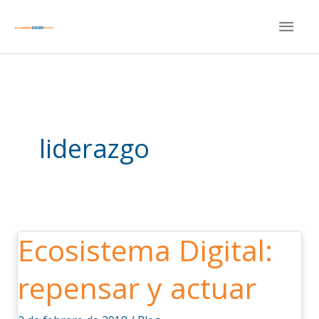
Ir
MEN
al
contenido
PRIN
liderazgo
Ecosistema Digital:
Ecosistema
Digital:
repensar y actuar
repensar
y
actuar