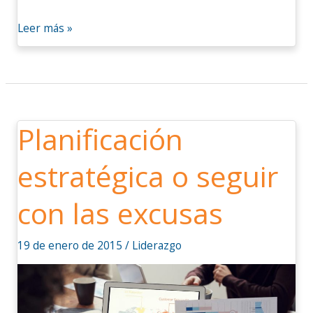
Leer más »
Planificación
Planificación
estratégica
estratégica o seguir
o
seguir
con las excusas
con
las
excusas
19 de enero de 2015
/
Liderazgo