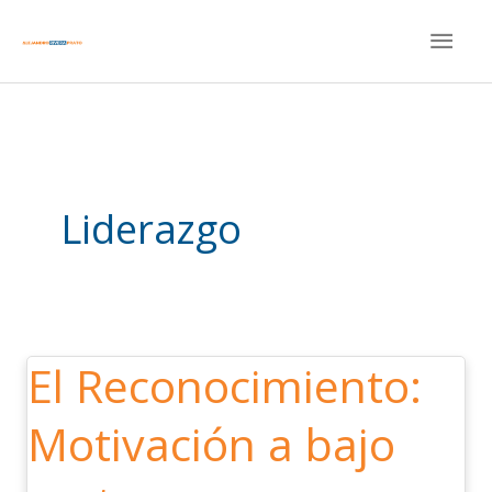
Ir
MEN
al
contenido
PRIN
Liderazgo
El Reconocimiento:
El
Reconocimiento:
Motivación a bajo
Motivación
a
bajo