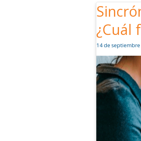
Sincró
Sincrónico
versus
¿Cuál 
Asincrónico
¿Cuál
formación
14 de septiembre
es
mejor?