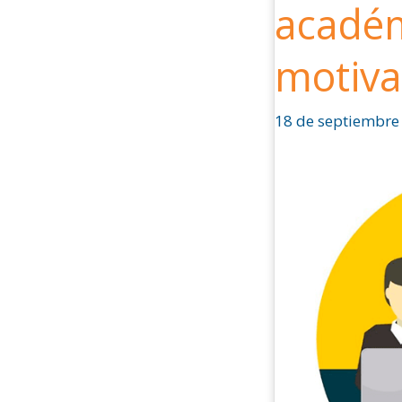
acadé
tutor
virtual
motiva
¿Experto
académico
o
18 de septiembre
acompañante
motivador?