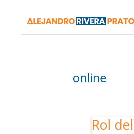
Ir
al
contenido
online
Rol del
Rol
del