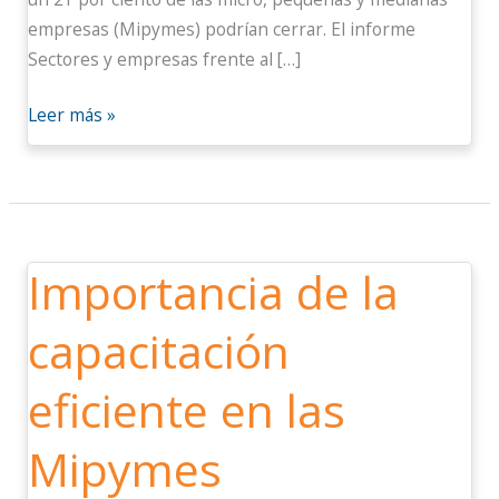
empresas (Mipymes) podrían cerrar. El informe
Sectores y empresas frente al […]
Leer más »
Importancia de la
Importancia
de
capacitación
la
capacitación
eficiente en las
eficiente
en
Mipymes
las
Mipymes