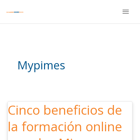
Ir
MEN
al
contenido
PRIN
Mypimes
Cinco beneficios de
Cinco
beneficios
la formación online
de
la
formación