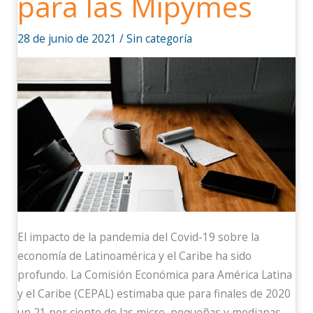
para las Mipymes
online
para
28 de junio de 2021
/
Sin categoría
las
Mipymes
El impacto de la pandemia del Covid-19 sobre la
economía de Latinoamérica y el Caribe ha sido
profundo. La Comisión Económica para América Latina
y el Caribe (CEPAL) estimaba que para finales de 2020
un 21 por ciento de las micro, pequeñas y medianas