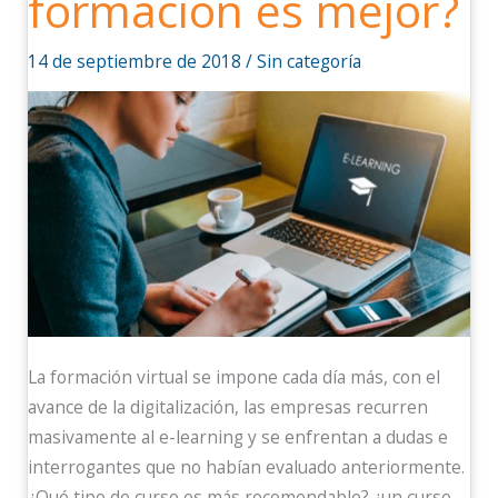
formación es mejor?
es
mejor?
14 de septiembre de 2018
/
Sin categoría
La formación virtual se impone cada día más, con el
avance de la digitalización, las empresas recurren
masivamente al e-learning y se enfrentan a dudas e
interrogantes que no habían evaluado anteriormente.
¿Qué tipo de curso es más recomendable? ¿un curso