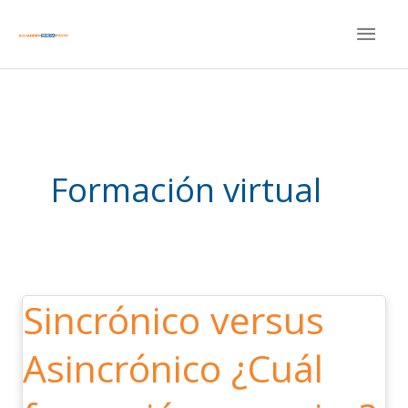
Ir
MEN
al
contenido
PRIN
Formación virtual
Sincrónico versus
Sincrónico
versus
Asincrónico ¿Cuál
Asincrónico
¿Cuál
formación